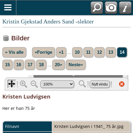
Kristin Gjekstad Anders Sand -slekter
Bilder
» Vis alle
«Forrige
«1
...
10
11
12
13
14
15
16
17
18
...
20»
Neste»
Kristen Ludvigsen
Her er han 75 år
Filnavn
Kristen Ludvigsen i 1941_ 75 år.jpg