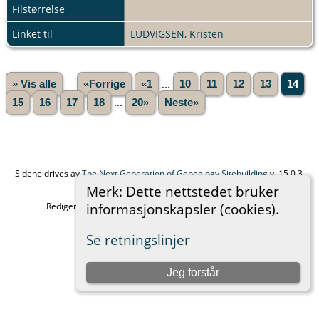
Filstørrelse
Linket til
LUDVIGSEN, Kristen
» Vis alle
«Forrige
«1
...
10
11
12
13
14
15
16
17
18
...
20»
Neste»
Sidene drives av
The Next Generation of Genealogy Sitebuilding
v. 15.0.3,
skrevet av Darrin Lythgoe © 2001-2026.
Merk: Dette nettstedet bruker
informasjonskapsler (cookies).
Redigert av
Anders Sand
. |
Retningslinjer for personvern
.
Telefon 915 99 683
Se retningslinjer
Bytt til standard nettsted
Jeg forstår